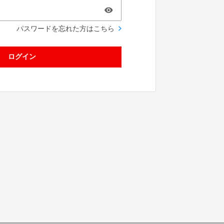
パスワードを忘れた方はこちら
ログイン
／