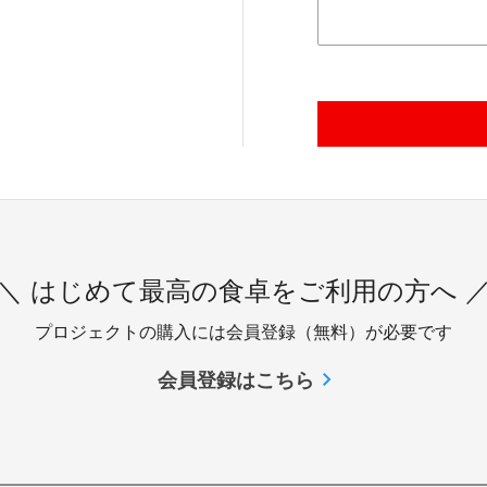
＼ はじめて最高の食卓をご利用の方へ 
プロジェクトの購入には会員登録（無料）が必要です
会員登録はこちら