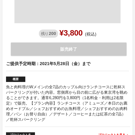
¥3,800
200
残り
(税込)
販売終了
ご提供予定時期：2021年5月28日（金）まで
概要
魚と肉料理のWメインの全7品のカップル向けランチコースに乾杯ス
パークリングが付いた内容。窓側席から目の前に広がる東京湾を眺め
ることができます。通常6,280円を3,800円（1名料金・利用は2名限
定）で販売。【プラン内容】ランチコース（アミューズ／本日のお薦
めオードブル／シェフおすすめのお魚料理／シェフおすすめのお肉料
理／パン（お替り自由）／デザート／コーヒーまたは紅茶の全7品）
／乾杯スパークリング
プロジェクト名
プロジェクトを見る