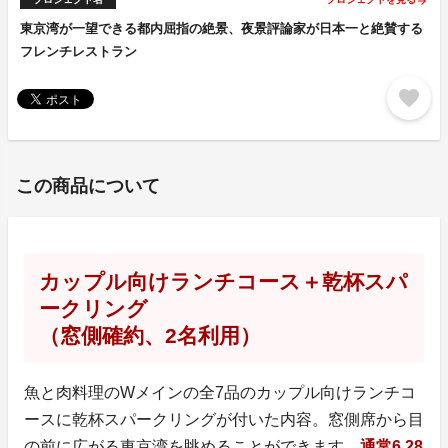
arrow_forward
東京湾が一望できる都内屈指の絶景、夜景評論家が日本一と絶賛する
フレンチレストラン
favorite
この商品について
カップル向けランチコース＋乾杯スパ
ークリング
（窓側確約、2名利用）
魚と肉料理のWメインの全7品のカップル向けランチコ
ースに乾杯スパークリングが付いた内容。窓側席から目
の前に広がる東京湾を眺めることができます。
通常6,28