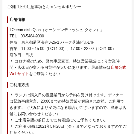
ご利用上の注意事項とキャンセルポリシー
店舗情報
｢Ocean dish Q’on（オーシャンディッシュ クオン）」
TEL 03-5484-9000
住所 東京都港区海岸3-26-1 バーク芝浦ビル14F
営業 11:00～15:00（LO14:00）、17:00～22:00（LO21:00）
店休日 日祝
＊ コロナ禍のため、緊急事態宣言、時短営業要請により営業時
間・店休日が変わる可能性が大いにあります。最新情報は
店舗公式
Webサイト
をご確認ください
ご利用方法
＊ ランチは購入日の翌営業日から予約を受け付けます。ディナー
は緊急事態宣言、20:00までの時短営業が解除され次第、ご利用で
きます。（状況により変更になる場合がございますので、詳細は店
舗にお問い合わせください）
＊ ご来店希望の前日までにお電話にてご予約ください。
＊ ご利用期限は2021年5月28日（金）までとなっておりますのでご
注意ください。