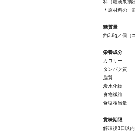
料（羅漢果抽
＊原材料の一
糖質量
約3.8g／個
栄養成分
カロリー 406
タンパク質 6
脂質 40
炭水化物 1
食物繊維 5
食塩相当量 0
賞味期限
解凍後3日以