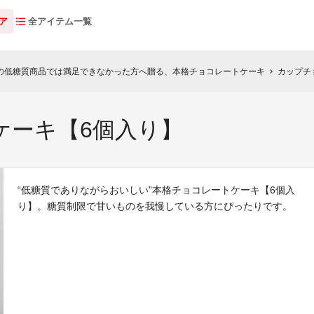
ア
全アイテム一覧
の低糖質商品では満足できなかった方へ贈る、本格チョコレートケーキ
カップチ
chevron_right
ケーキ【6個入り】
“低糖質でありながらおいしい”本格チョコレートケーキ【6個入
り】。糖質制限で甘いものを我慢している方にぴったりです。