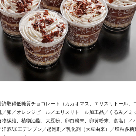
特許取得低糖質チョコレート（カカオマス、エリスリトール、
乳／卵／オレンジピール／エリスリトール加工品／くるみ／ミ
食物繊維、植物油脂、大豆粉、卵白粉末、卵黄粉末、食塩）／
／洋酒/加工デンプン／起泡剤／乳化剤（大豆由来）／増粘多糖