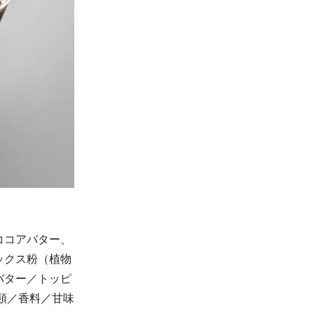
ココアバター、
ックス粉（植物
バター／トッピ
類／香料／甘味