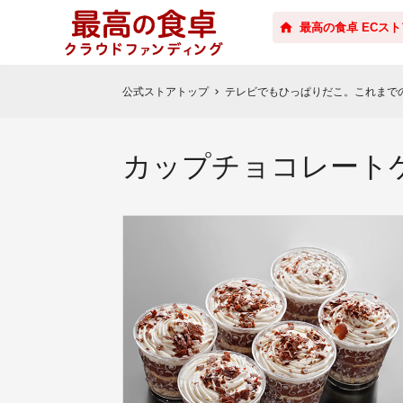
最高の食卓 ECスト
公式ストアトップ
テレビでもひっぱりだこ。これまで
chevron_right
カップチョコレート