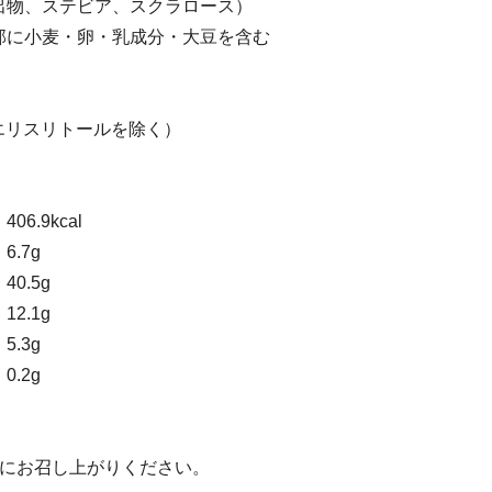
出物、ステビア、スクラロース）
部に小麦・卵・乳成分・大豆を含む
（エリスリトールを除く）
.9kcal
.7g
.5g
2.1g
.3g
.2g
内にお召し上がりください。