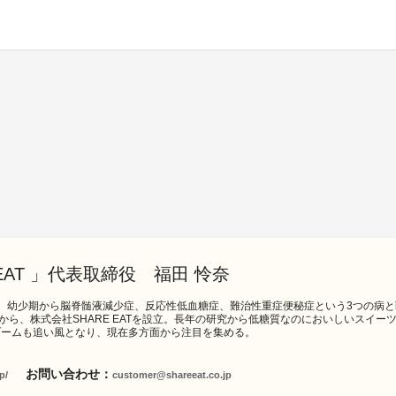
EAT 」代表取締役 福田 怜奈
取締役。幼少期から脳脊髄液減少症、反応性低血糖症、難治性重症便秘症という3つの
から、株式会社SHARE EATを設立。長年の研究から低糖質なのにおいしいスイ
ブームも追い風となり、現在多方面から注目を集める。
お問い合わせ：
p/
customer@shareeat.co.jp