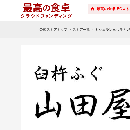
最高の食卓 ECスト
公式ストアトップ
ストア一覧
ミシュラン三つ星を9
chevron_right
chevron_right