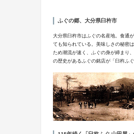
ふぐの郷、大分県臼杵市
大分県臼杵市はふぐの名産地。食通
ても知られている。美味しさの秘密
ため潮流が速く、ふぐの身が締まり、
の歴史があるふぐの銘店が「臼杵ふぐ
115年続く「臼杵ふぐ 山田屋