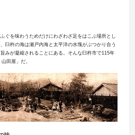
がふぐを味わうためだけにわざわざ足をはこぶ場所とし
は、臼杵の海は瀬戸内海と太平洋の水塊がぶつかり合う
旨みが凝縮されることにある。そんな臼杵市で115年
 山田屋」だ。
」の味