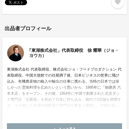
favorite
出品者プロフィール
｢東湖株式会社」代表取締役 徐 耀華（ジョ・
ヨウカ）
東湖株式会社 代表取締役。株式会社ジョ・フードプロダクション 代
表取締役。中国大使館での任期満了後、日本ビジネスの世界に飛び
込み、有機農産物の輸入や輸出の仕事に携わる。当時の日本では珍
しかった雲南料理を広めたいという思いから、1995年に「御膳房 六
本木店」をオープン。その後、1864年に中国で創業された北京ダッ
ク専門店「全聚徳」を初めて日本に持ち込み、都内で3店舗を展開す
る。その他にも本場中国料理の専門店を数多く展開し、中国の長い
歴史の中で蓄積された食文化を日本に伝えている。
ホームページ：
https://gozenbo.com/