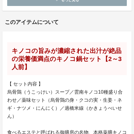
もっと見る
add
お問い合わせ：
gozenbogroup@gmail.com
このアイテムについて
キノコの旨みが濃縮された出汁が絶品
の栄養価満点のキノコ鍋セット【2～3
人前】
【 セット内容 】
烏骨鶏（うこっけい）スープ／雲南キノコ10種盛り合
わせ／薬味セット（烏骨鶏の身・クコの実・生姜・ネ
ギ・ナツメ・にんにく）／過橋米線（かきょうべいせ
ん）
食べるエステと呼ばれる御膳房の名物、本格薬膳キノコ