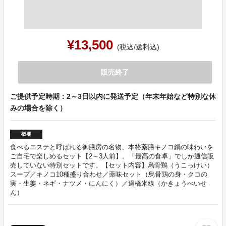
¥13,500
(税込/送料込)
販売終了
ご提供予定時期：2～3日以内に発送予定（年末年始など特別な休
みの場合を除く）
概要
食べるエステと呼ばれる御膳房の名物、本格薬膳キノコ鍋の味わいを
ご自宅で楽しめるセット【2～3人前】。「最高の食卓」でしか通信販
売していない特別セットです。【セット内容】烏骨鶏（うこっけい）
スープ／キノコ10種盛り合わせ／薬味セット（烏骨鶏の身・クコの
実・生姜・ネギ・ナツメ・にんにく）／過橋米線（かきょうべいせ
ん）