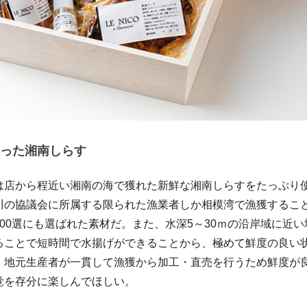
った湘南しらす
は店から程近い湘南の海で獲れた新鮮な湘南しらすをたっぷり
川の協議会に所属する限られた漁業者しか相模湾で漁獲するこ
00選にも選ばれた素材だ。また、水深5～30ｍの沿岸域に近
ることで短時間で水揚げができることから、極めて鮮度の良い
、地元生産者が一貫して漁獲から加工・直売を行うため鮮度が
覚を存分に楽しんでほしい。