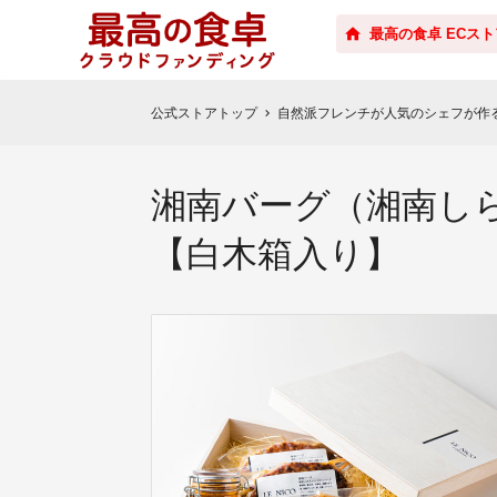
最高の食卓 ECスト
公式ストアトップ
自然派フレンチが人気のシェフが作
chevron_right
湘南バーグ（湘南しら
【白木箱入り】