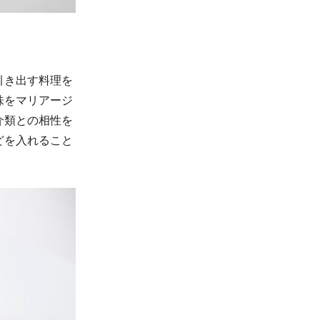
引き出す料理を
味をマリアージ
介類との相性を
どを入れること