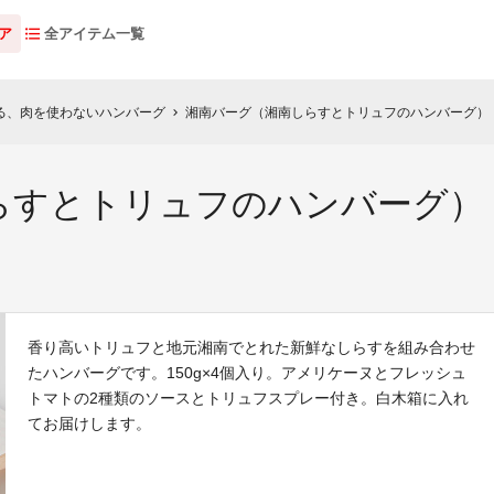
ア
全アイテム一覧
る、肉を使わないハンバーグ
湘南バーグ（湘南しらすとトリュフのハンバーグ）【
chevron_right
すとトリュフのハンバーグ）【1
香り高いトリュフと地元湘南でとれた新鮮なしらすを組み合わせ
たハンバーグです。150g×4個入り。アメリケーヌとフレッシュ
トマトの2種類のソースとトリュフスプレー付き。白木箱に入れ
てお届けします。