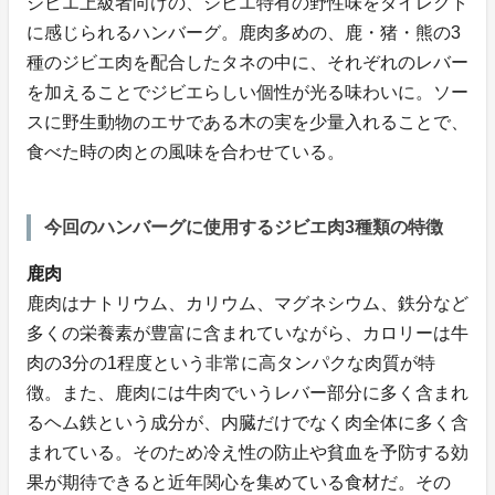
ジビエ上級者向けの、ジビエ特有の野性味をダイレクト
に感じられるハンバーグ。鹿肉多めの、鹿・猪・熊の3
種のジビエ肉を配合したタネの中に、それぞれのレバー
を加えることでジビエらしい個性が光る味わいに。ソー
スに野生動物のエサである木の実を少量入れることで、
食べた時の肉との風味を合わせている。
今回のハンバーグに使用するジビエ肉3種類の特徴
鹿肉
鹿肉はナトリウム、カリウム、マグネシウム、鉄分など
多くの栄養素が豊富に含まれていながら、カロリーは牛
肉の3分の1程度という非常に高タンパクな肉質が特
徴。また、鹿肉には牛肉でいうレバー部分に多く含まれ
るヘム鉄という成分が、内臓だけでなく肉全体に多く含
まれている。そのため冷え性の防止や貧血を予防する効
果が期待できると近年関心を集めている食材だ。その