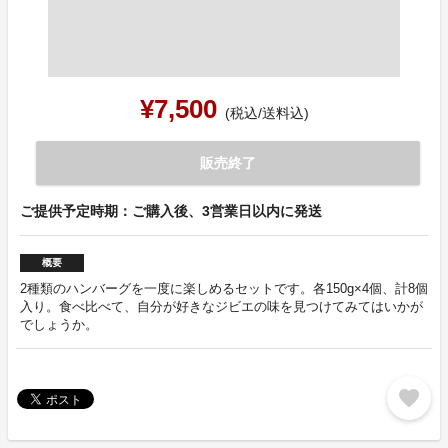
¥7,500
(税込/送料込)
販売終了
ご提供予定時期：ご購入後、3営業日以内に発送
概要
2種類のハンバーグを一度に楽しめるセットです。各150g×4個、計8個
入り。食べ比べて、自分が好きなジビエの味を見つけてみてはいかが
でしょうか。
favorite