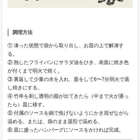
調理方法
① 凍った状態で袋から取り出し、お皿の上で解凍す
る。
② 熱したフライパンにサラダ油をひき、表面に焼き色
が付くまで弱火で焼く。
③ 裏返して少量の水を入れ、蓋をして6〜7分弱火で蒸
し焼きにする。
④ 竹串を刺し透明の脂が出てきたら（中まで火が通っ
たら）皿に移す。
⑤ 付属のソースを鍋で焦げないようにかき混ぜながら
温める。または、袋のまま湯煎で温める。
⑥ 皿に盛ったハンバーグにソースをかければ完成。